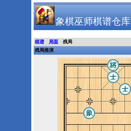
象棋巫师棋谱仓库
棋谱
局面
残局
残局推演