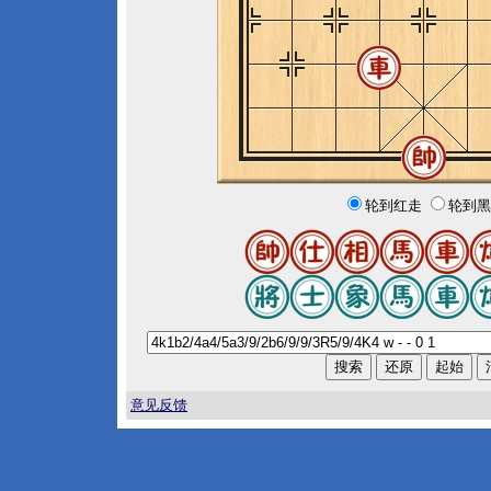
轮到红走
轮到黑
意见反馈