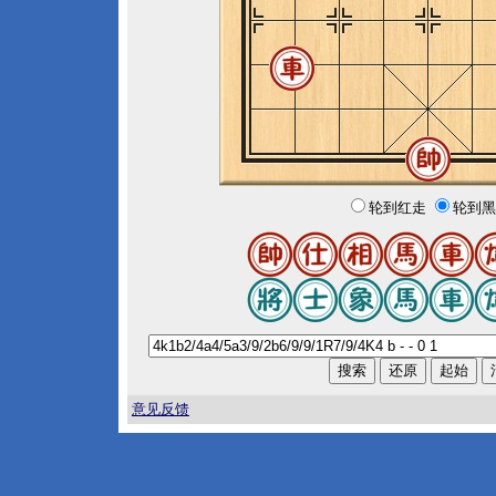
轮到红走
轮到黑
意见反馈