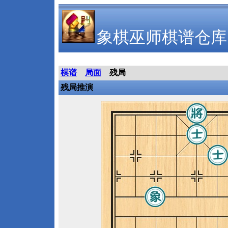
象棋巫师棋谱仓库
棋谱
局面
残局
残局推演