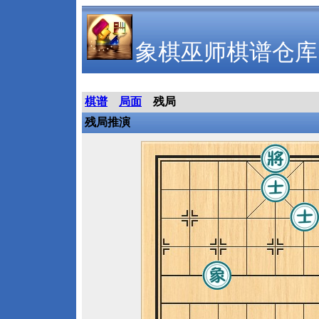
象棋巫师棋谱仓库
棋谱
局面
残局
残局推演