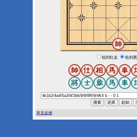
轮到红走
轮到黑
意见反馈