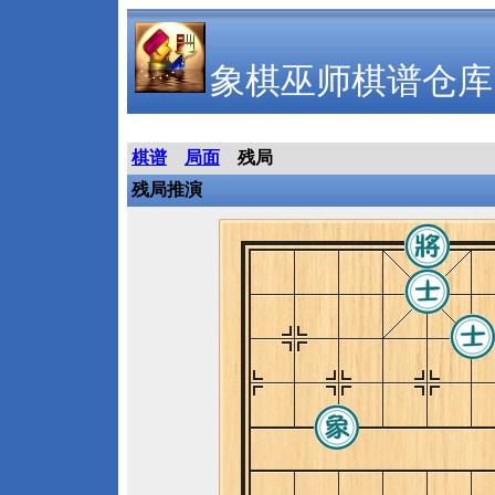
象棋巫师棋谱仓库
棋谱
局面
残局
残局推演