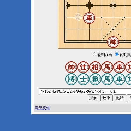
轮到红走
轮到黑
意见反馈