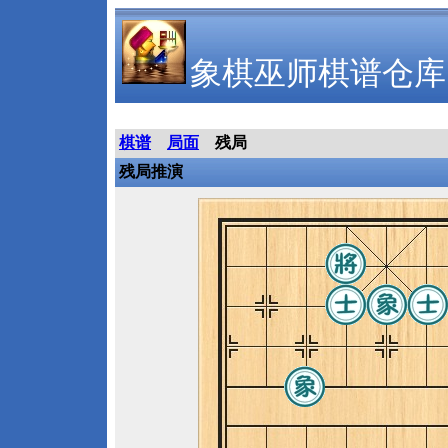
象棋巫师棋谱仓库
棋谱
局面
残局
残局推演