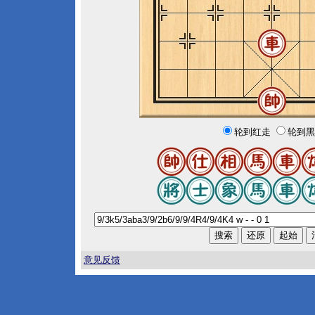
轮到红走
轮到黑
意见反馈