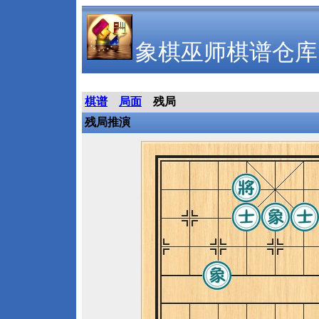
象棋巫师棋谱仓库
棋谱
局面
残局
残局推演