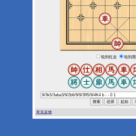
轮到红走
轮到黑
意见反馈