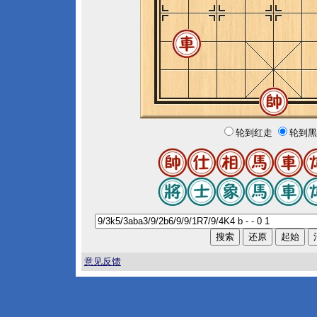
轮到红走
轮到黑
意见反馈