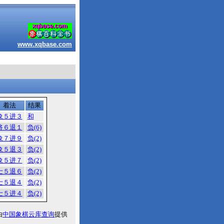
www.xqbase.com
着法
结果
象５进３
和
将６退１
负(6)
象７进９
负(2)
象５退３
负(2)
象５进７
负(2)
士５退６
负(2)
士５退４
负(2)
士５进４
负(2)
由
中国象棋云库查询
提供