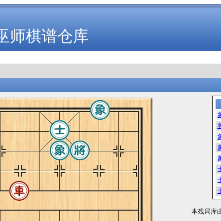
巫师棋谱仓库
本残局库