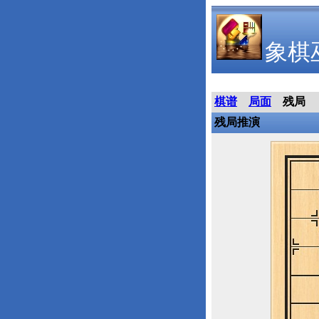
象棋
棋谱
局面
残局
残局推演