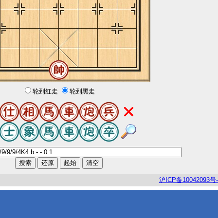
轮到红走
轮到黑走
沪
ICP
备
10042093
号