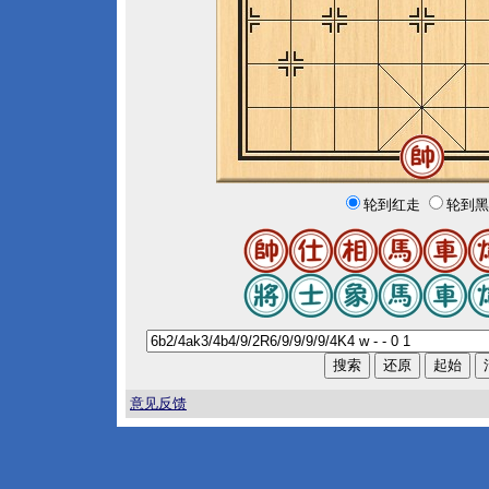
轮到红走
轮到黑
意见反馈