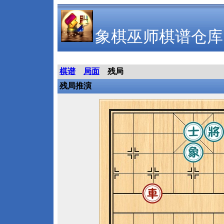
象棋巫师棋谱仓库
棋谱
局面
残局
残局推演