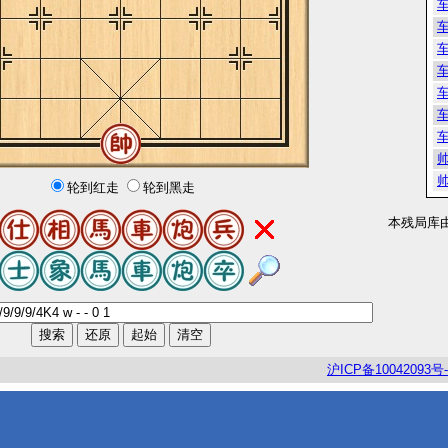
轮到红走
轮到黑走
本残局库
沪
ICP
备
10042093
号