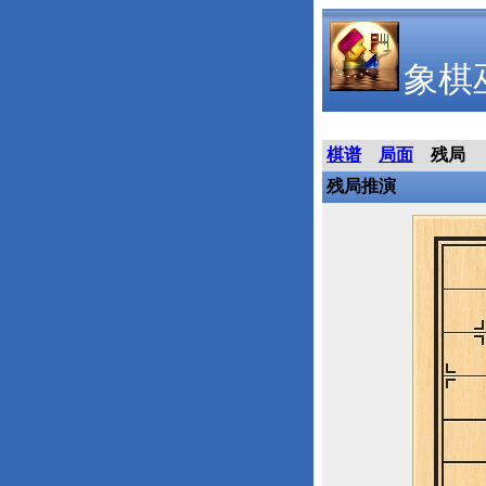
象棋
棋谱
局面
残局
残局推演