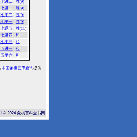
车七进二
胜(9)
车七进一
胜(9)
车七平二
胜(9)
车七平一
胜(9)
车七退五
胜(11)
车七进四
和
车七平三
和
帅五进一
和
帅五平六
和
由
中国象棋云库查询
提供
-1
© 2024
象棋百科全书网