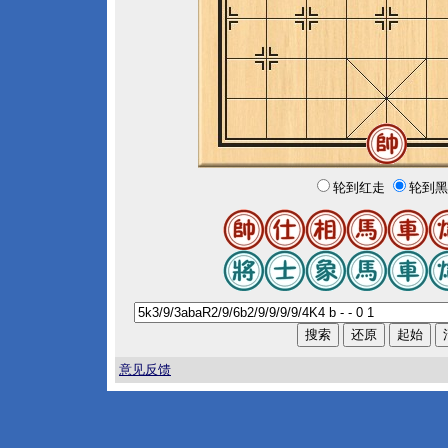
轮到红走
轮到黑
意见反馈