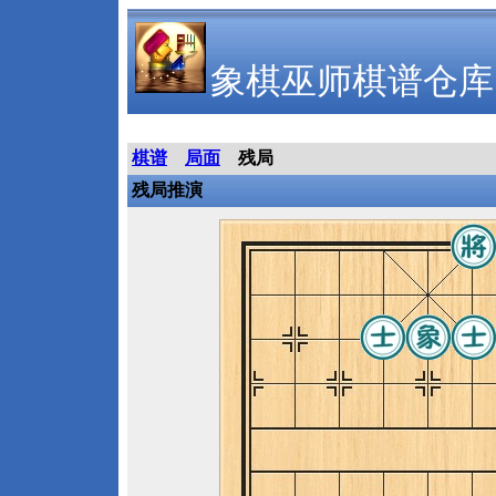
象棋巫师棋谱仓库
棋谱
局面
残局
残局推演