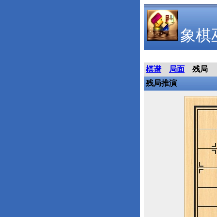
象棋
棋谱
局面
残局
残局推演