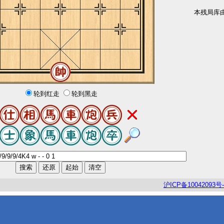
本残局库
轮到红走
轮到黑走
沪
ICP
备
10042093
号