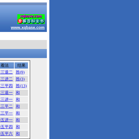
www.xqbase.com
着法
结果
车三退二
胜(9)
车三进二
胜(3)
车三平四
胜(13)
车三退一
和
车三进一
和
车三平二
和
车三平一
和
帅五进一
和
帅五平四
和
帅五平六
和