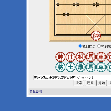
轮到红走
轮到黑
意见反馈