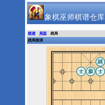
象棋巫师棋谱仓库
棋谱
局面
残局
残局推演