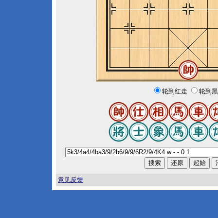
轮到红走
轮到黑
意见反馈