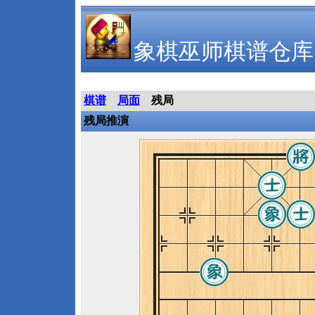
象棋巫师棋谱仓库
棋谱
局面
残局
残局推演