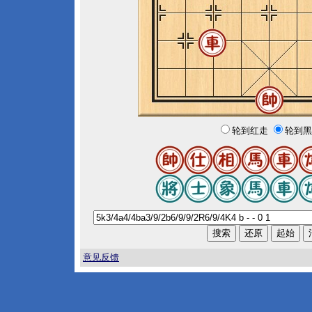
轮到红走
轮到黑
意见反馈