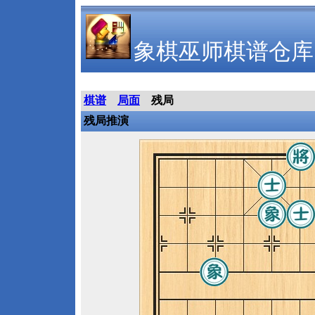
象棋巫师棋谱仓库
棋谱
局面
残局
残局推演