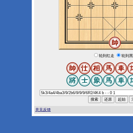
轮到红走
轮到黑
意见反馈