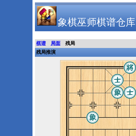
象棋巫师棋谱仓库
棋谱
局面
残局
残局推演