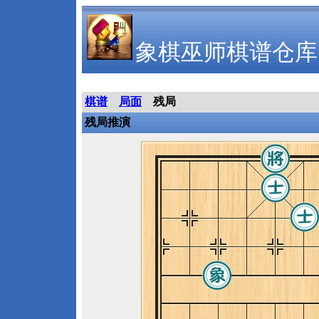
象棋巫师棋谱仓库
棋谱
局面
残局
残局推演