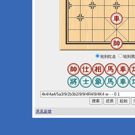
轮到红走
轮到黑
意见反馈