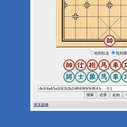
轮到红走
轮到黑
意见反馈