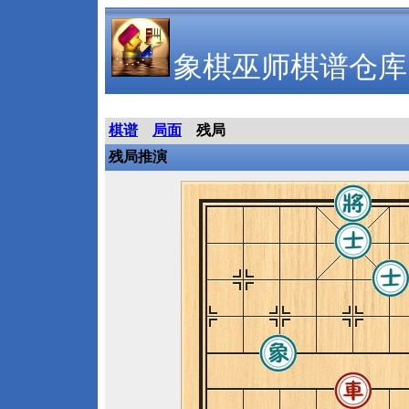
象棋巫师棋谱仓库
棋谱
局面
残局
残局推演