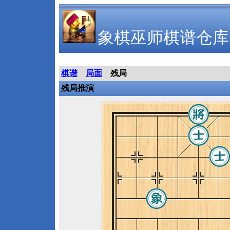
象棋巫师棋谱仓库
棋谱
局面
残局
残局推演