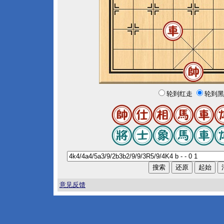
轮到红走
轮到黑
意见反馈