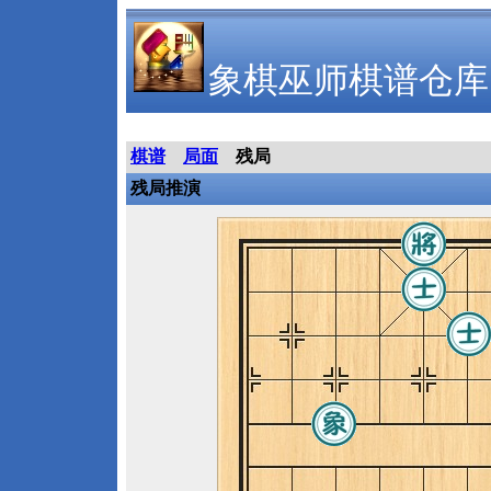
象棋巫师棋谱仓库
棋谱
局面
残局
残局推演