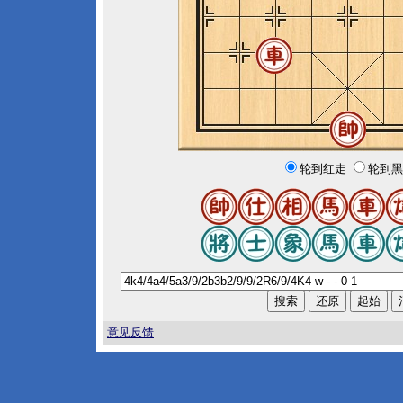
轮到红走
轮到黑
意见反馈