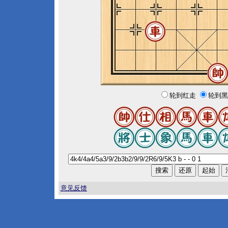
轮到红走
轮到黑
意见反馈