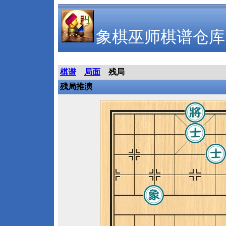
象棋巫师棋谱仓库
棋谱
局面
残局
残局推演