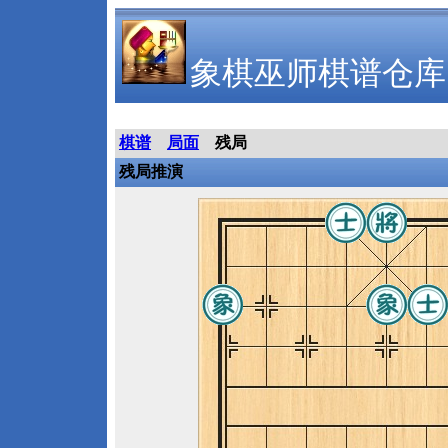
象棋巫师棋谱仓库
棋谱
局面
残局
残局推演