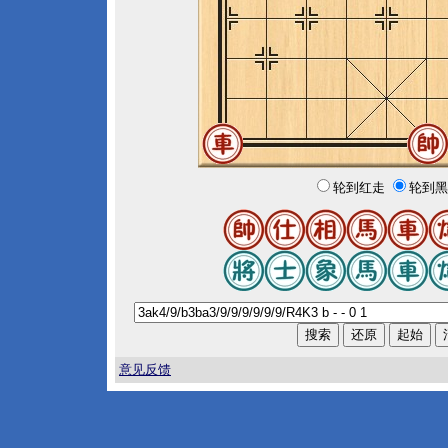
轮到红走
轮到黑
意见反馈