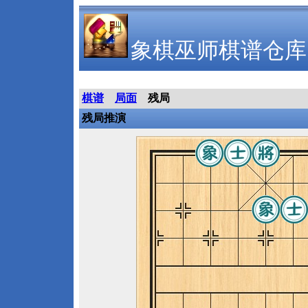
象棋巫师棋谱仓库
棋谱
局面
残局
残局推演