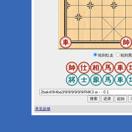
轮到红走
轮到黑
意见反馈