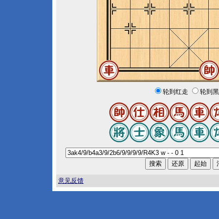
轮到红走
轮到黑
意见反馈