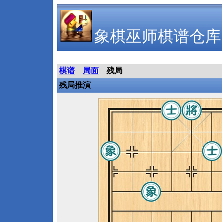
象棋巫师棋谱仓库
棋谱
局面
残局
残局推演