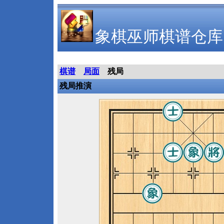
象棋巫师棋谱仓库
棋谱
局面
残局
残局推演