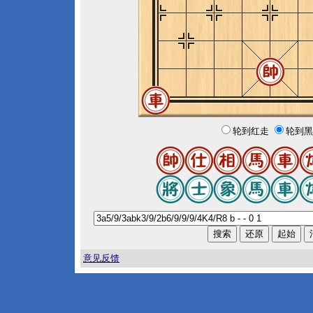
轮到红走
轮到黑
意见反馈