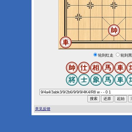
轮到红走
轮到黑
意见反馈