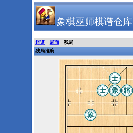
象棋巫师棋谱仓库
棋谱
局面
残局
残局推演