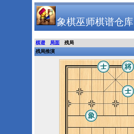
象棋巫师棋谱仓库
棋谱
局面
残局
残局推演