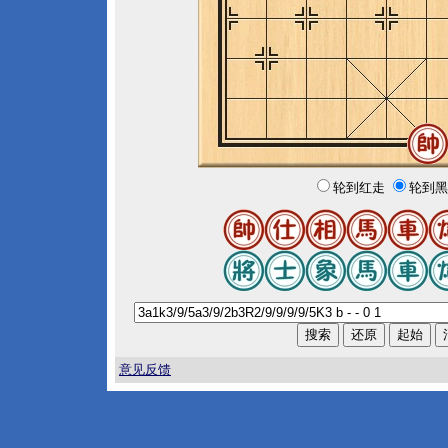
轮到红走
轮到黑
意见反馈