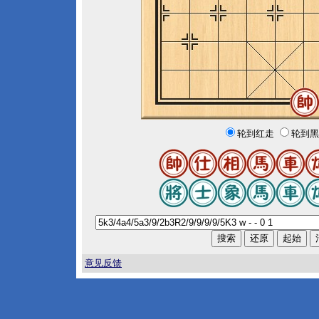
轮到红走
轮到黑
意见反馈