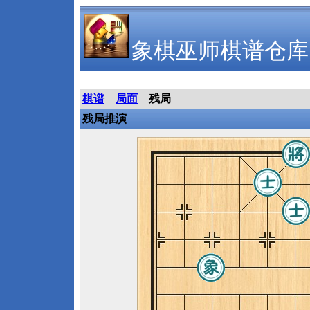
象棋巫师棋谱仓库
棋谱
局面
残局
残局推演