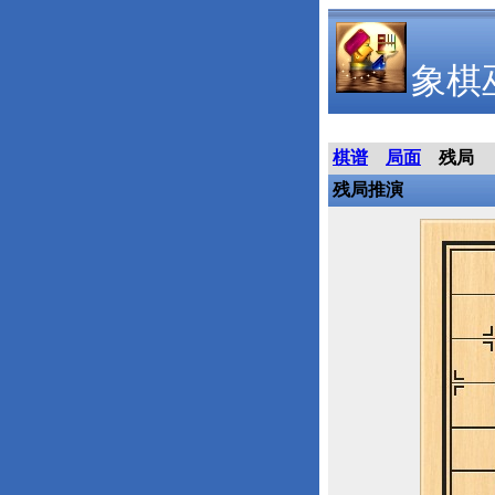
象棋
棋谱
局面
残局
残局推演