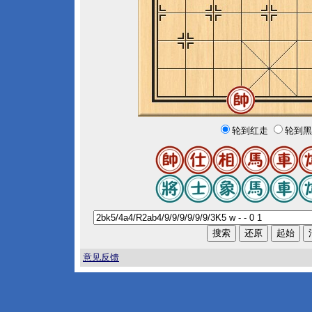
轮到红走
轮到黑
意见反馈