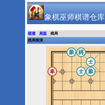
象棋巫师棋谱仓库
棋谱
局面
残局
残局推演