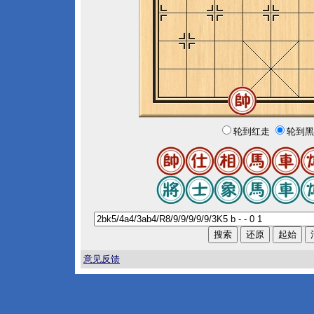
轮到红走
轮到黑
意见反馈