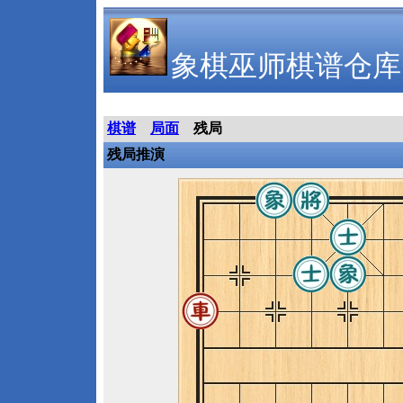
象棋巫师棋谱仓库
棋谱
局面
残局
残局推演