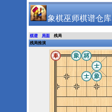
象棋巫师棋谱仓库
棋谱
局面
残局
残局推演