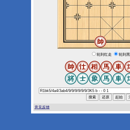
轮到红走
轮到黑
意见反馈