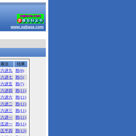
www.xqbase.com
着法
结果
车六进九
胜(9)
车六进七
胜(5)
车六进五
胜(7)
车六进四
胜(11)
车六进六
胜(11)
车六进二
胜(11)
车六进三
胜(11)
车六进一
胜(11)
帅五进一
胜(11)
帅五平四
胜(13)