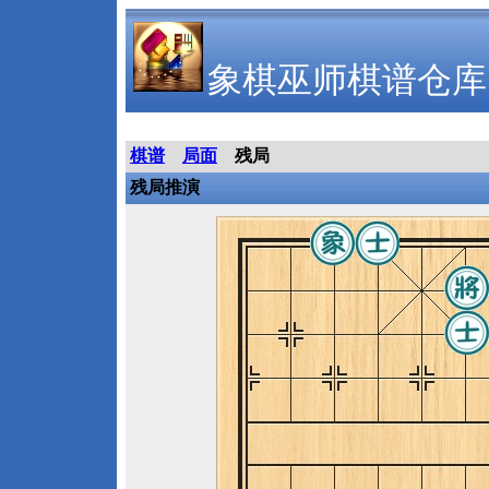
象棋巫师棋谱仓库
棋谱
局面
残局
残局推演