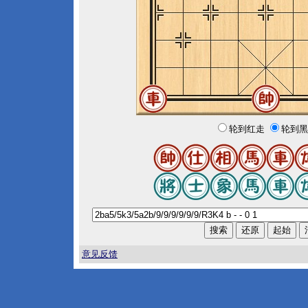
轮到红走
轮到黑
意见反馈