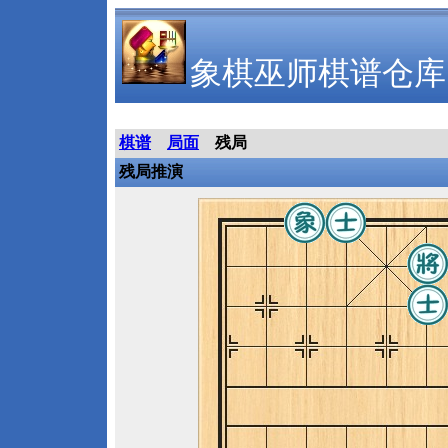
象棋巫师棋谱仓库
棋谱
局面
残局
残局推演