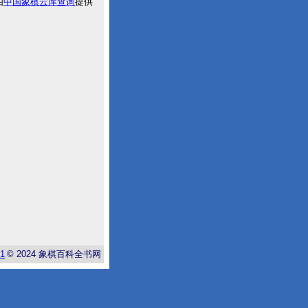
由
中国象棋云库查询
提供
-1
© 2024
象棋百科全书网