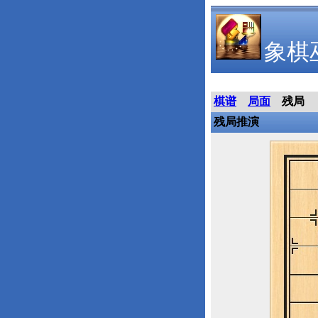
象棋
棋谱
局面
残局
残局推演