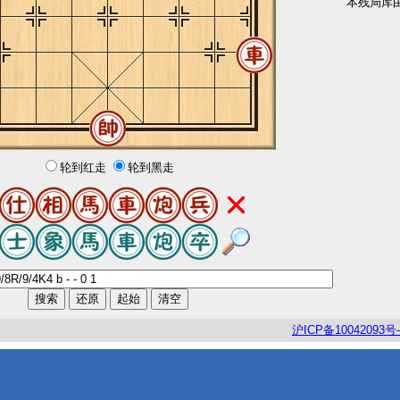
本残局库
轮到红走
轮到黑走
沪
ICP
备
10042093
号