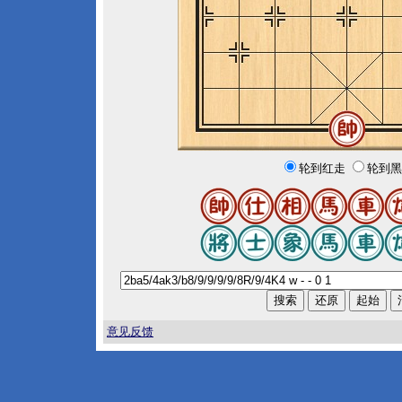
轮到红走
轮到黑
意见反馈