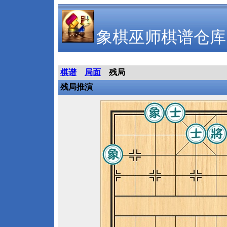
象棋巫师棋谱仓库
棋谱
局面
残局
残局推演