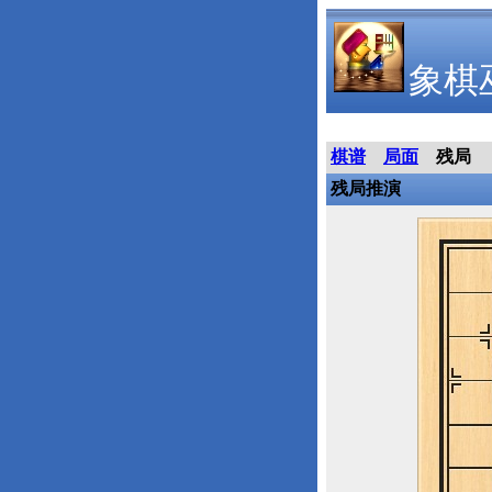
象棋
棋谱
局面
残局
残局推演