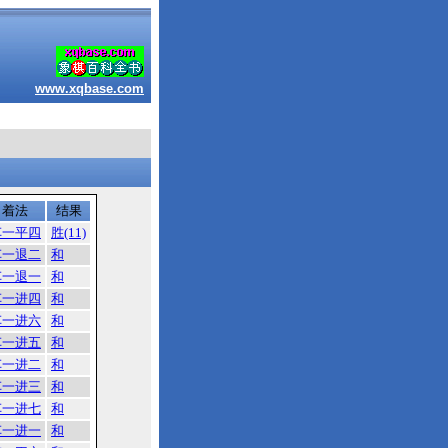
www.xqbase.com
着法
结果
车一平四
胜(11)
车一退二
和
车一退一
和
车一进四
和
车一进六
和
车一进五
和
车一进二
和
车一进三
和
车一进七
和
车一进一
和