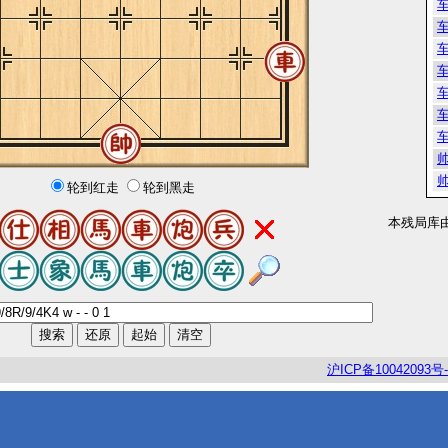
轮到红走
轮到黑走
本残局库
沪
ICP
备
10042093
号