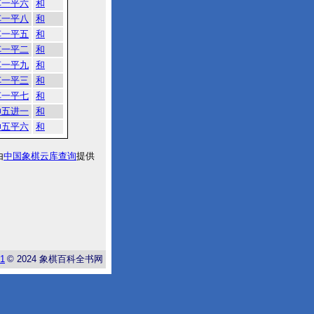
车一平六
和
车一平八
和
车一平五
和
车一平二
和
车一平九
和
车一平三
和
车一平七
和
帅五进一
和
帅五平六
和
由
中国象棋云库查询
提供
-1
© 2024
象棋百科全书网