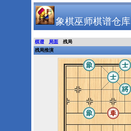
象棋巫师棋谱仓库
棋谱
局面
残局
残局推演