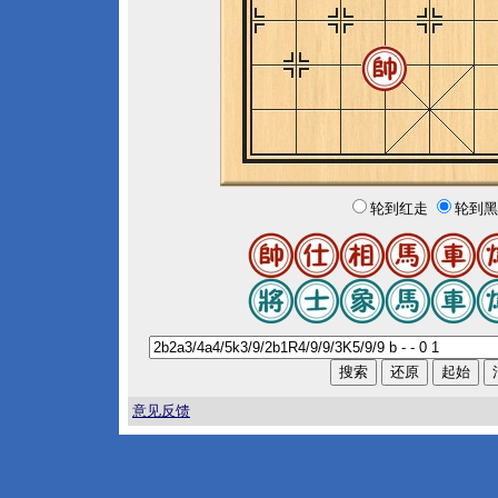
轮到红走
轮到黑
意见反馈