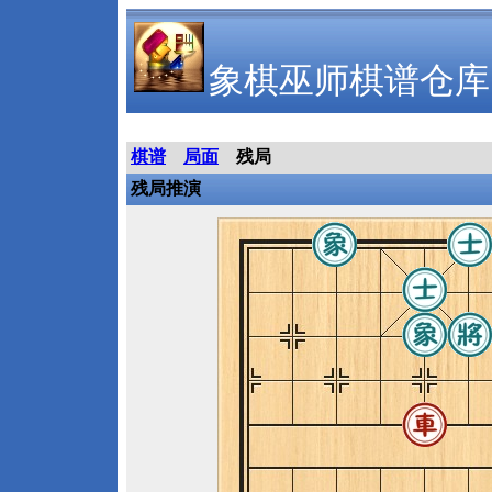
象棋巫师棋谱仓库
棋谱
局面
残局
残局推演