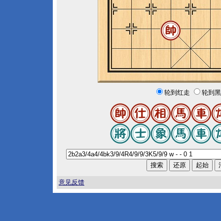
轮到红走
轮到黑
意见反馈