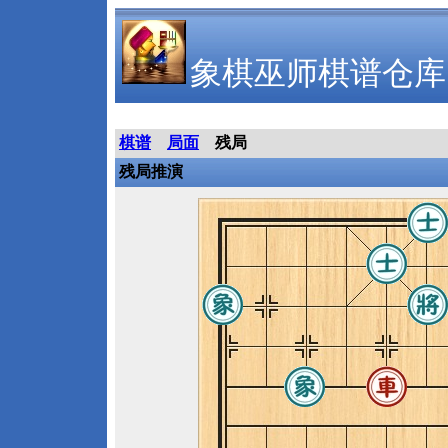
象棋巫师棋谱仓库
棋谱
局面
残局
残局推演