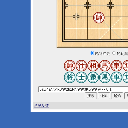
轮到红走
轮到黑
意见反馈