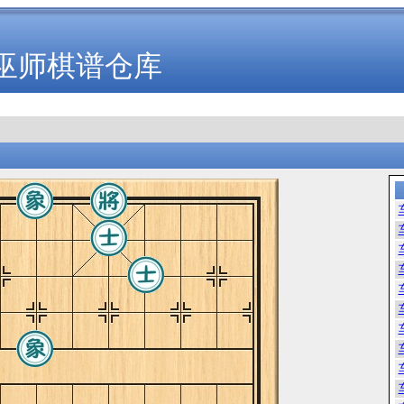
巫师棋谱仓库