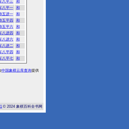
车八平三
和
车八平一
和
帅五进一
和
帅五平四
和
帅五平六
和
车八进四
和
车八进六
和
车八进二
和
车八平四
和
车八平七
和
由
中国象棋云库查询
提供
-1
© 2024
象棋百科全书网