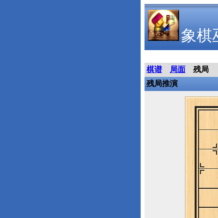
象棋
棋谱
局面
残局
残局推演