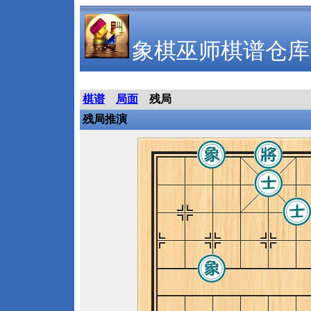
象棋巫师棋谱仓库
棋谱
局面
残局
残局推演