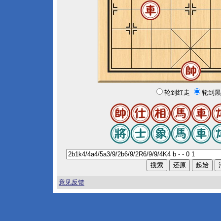
轮到红走
轮到黑
意见反馈