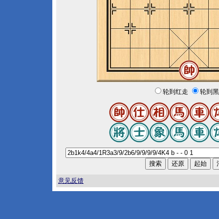
轮到红走
轮到黑
意见反馈