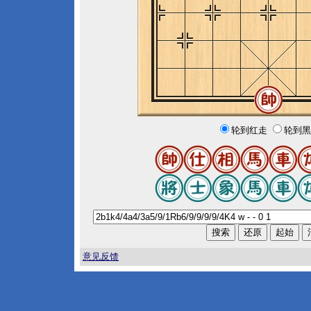
轮到红走
轮到黑
意见反馈