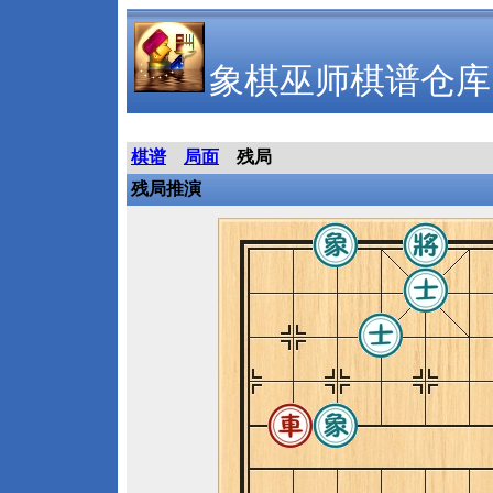
象棋巫师棋谱仓库
棋谱
局面
残局
残局推演