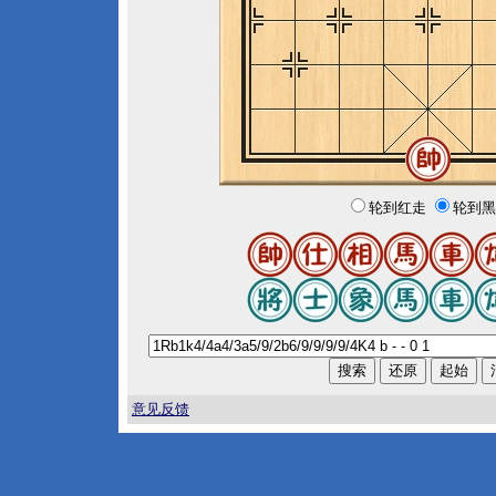
轮到红走
轮到黑
意见反馈