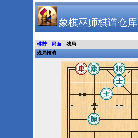
象棋巫师棋谱仓库
棋谱
局面
残局
残局推演