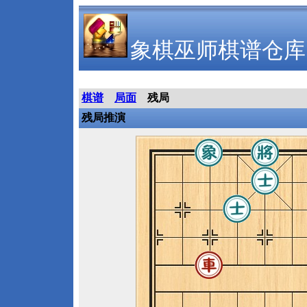
象棋巫师棋谱仓库
棋谱
局面
残局
残局推演