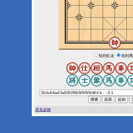
轮到红走
轮到黑
意见反馈