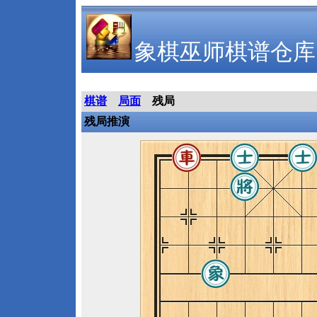
象棋巫师棋谱仓库
棋谱
局面
残局
残局推演