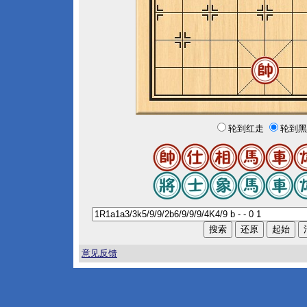
轮到红走
轮到黑
意见反馈