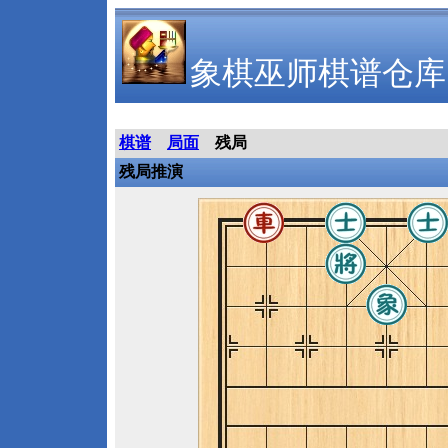
象棋巫师棋谱仓库
棋谱
局面
残局
残局推演