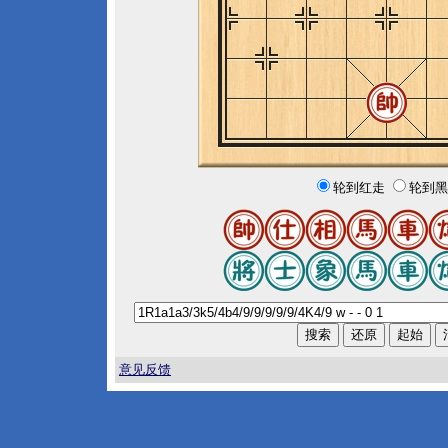
轮到红走
轮到黑
意见反馈