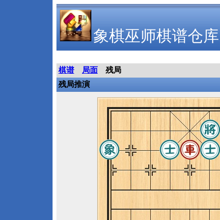
象棋巫师棋谱仓库
棋谱
局面
残局
残局推演