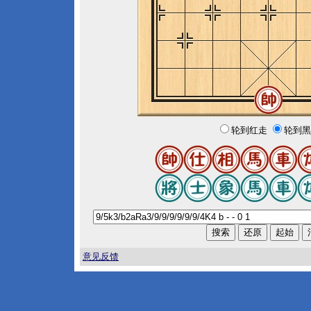
轮到红走
轮到黑
意见反馈